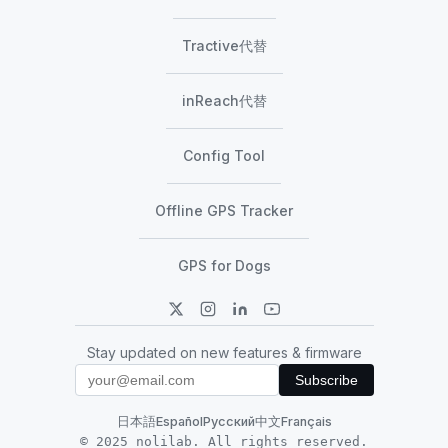
Tractive代替
inReach代替
Config Tool
Offline GPS Tracker
GPS for Dogs
Stay updated on new features & firmware
Subscribe
日本語
Español
Русский
中文
Français
© 2025 nolilab. All rights reserved.