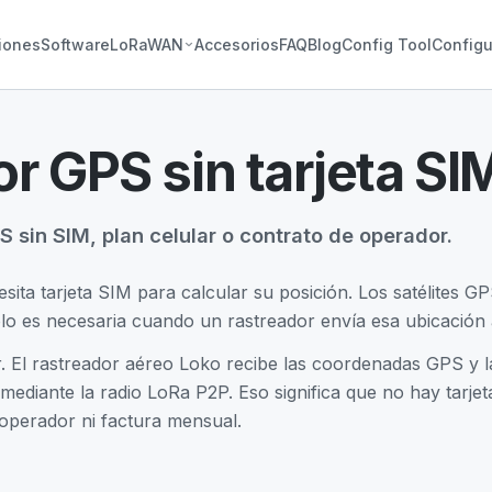
iones
Software
LoRaWAN
Accesorios
FAQ
Blog
Config Tool
Configu
r GPS sin tarjeta SI
 sin SIM, plan celular o contrato de operador.
ita tarjeta SIM para calcular su posición. Los satélites 
ólo es necesaria cuando un rastreador envía esa ubicación 
r. El rastreador aéreo Loko recibe las coordenadas GPS y l
mediante la radio LoRa P2P. Eso significa que no hay tarjeta
 operador ni factura mensual.