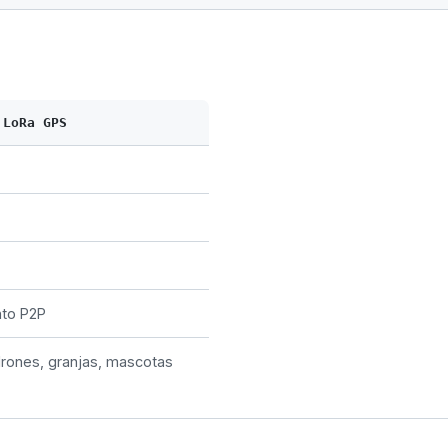
 LoRa GPS
nto P2P
drones, granjas, mascotas