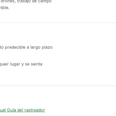
de drones, trabajo de campo
ible.
to predecible a largo plazo
uier lugar y se sienta
sual Guía del rastreador