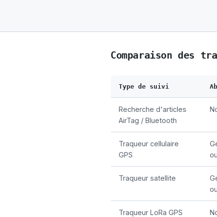
Comparaison des tr
Type de suivi
A
Recherche d'articles
N
AirTag / Bluetooth
Traqueur cellulaire
G
GPS
ou
Traqueur satellite
G
ou
Traqueur LoRa GPS
No