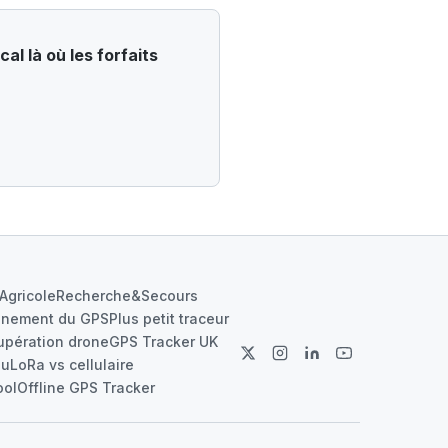
l là où les forfaits
Agricole
Recherche&Secours
nnement du GPS
Plus petit traceur
upération drone
GPS Tracker UK
au
LoRa vs cellulaire
ool
Offline GPS Tracker