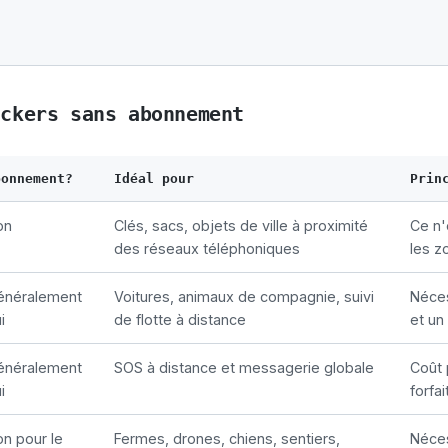
ackers sans abonnement
bonnement?
Idéal pour
Prin
on
Clés, sacs, objets de ville à proximité
Ce n'
des réseaux téléphoniques
les z
énéralement
Voitures, animaux de compagnie, suivi
Néces
i
de flotte à distance
et un
énéralement
SOS à distance et messagerie globale
Coût 
i
forfai
n pour le
Fermes, drones, chiens, sentiers,
Néces