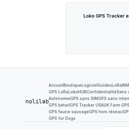
Loko GPS Tracker es
Accueil
Boutique
Logiciel
Guides
LoRaWA
GPS LoRa
LokoHUB
Confidentialité
Sans 
Autonomie
GPS sans SIM
GPS sans inter
nolilab
GPS bétail
GPS Tracker USA
UK Farm GP
GPS faune sauvage
GPS hors réseau
GP
GPS for Dogs