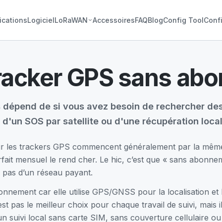
ications
Logiciel
LoRaWAN
Accessoires
FAQ
Blog
Config Tool
Confi
tracker GPS sans a
s dépend de si vous avez besoin de rechercher des 
t, d'un SOS par satellite ou d'une récupération loca
ur les trackers GPS commencent généralement par la même f
rfait mensuel le rend cher. Le hic, c’est que « sans abonn
 pas d’un réseau payant.
nnement car elle utilise GPS/GNSS pour la localisation et 
t pas le meilleur choix pour chaque travail de suivi, mais il
 suivi local sans carte SIM, sans couverture cellulaire ou 