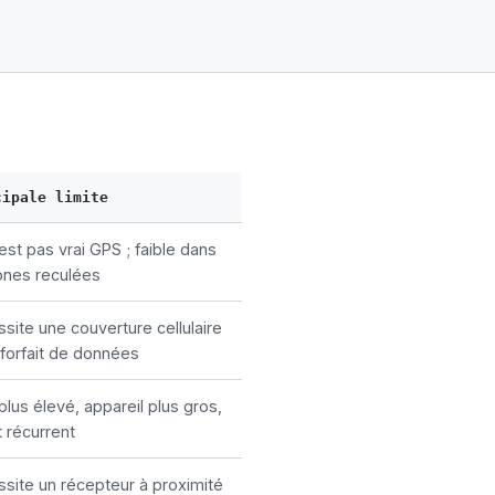
cipale limite
est pas vrai GPS ; faible dans
ones reculées
site une couverture cellulaire
 forfait de données
plus élevé, appareil plus gros,
t récurrent
site un récepteur à proximité