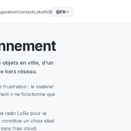
guration
Contact
LokoHUB
FR
bonnement
objets en ville, d'un
le hors réseau.
rustration : le matériel
ement » ne fonctionne que
la radio LoRa pour la
 constitue un choix idéal
sans frais cloud.