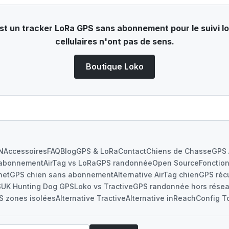
t un tracker LoRa GPS sans abonnement pour le suivi loca
cellulaires n'ont pas de sens.
Boutique Loko
N
Accessoires
FAQ
Blog
GPS & LoRa
Contact
Chiens de Chasse
GPS 
abonnement
AirTag vs LoRa
GPS randonnée
Open Source
Fonctio
net
GPS chien sans abonnement
Alternative AirTag chien
GPS réc
S
UK Hunting Dog GPS
Loko vs Tractive
GPS randonnée hors rése
S zones isolées
Alternative Tractive
Alternative inReach
Config T