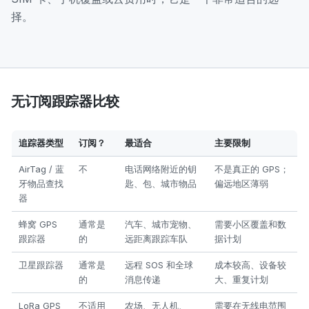
择。
无订阅跟踪器比较
追踪器类型
订阅？
最适合
主要限制
AirTag / 蓝
不
电话网络附近的钥
不是真正的 GPS；
牙物品查找
匙、包、城市物品
偏远地区薄弱
器
蜂窝 GPS
通常是
汽车、城市宠物、
需要小区覆盖和数
跟踪器
的
远距离跟踪车队
据计划
卫星跟踪器
通常是
远程 SOS 和全球
成本较高、设备较
的
消息传递
大、重复计划
LoRa GPS
不适用
农场、无人机、
需要在无线电范围