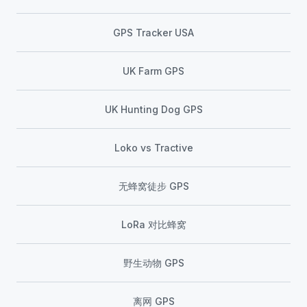
GPS Tracker USA
UK Farm GPS
UK Hunting Dog GPS
Loko vs Tractive
无蜂窝徒步 GPS
LoRa 对比蜂窝
野生动物 GPS
离网 GPS