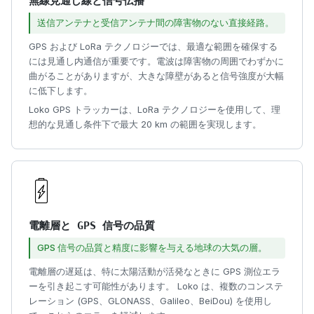
無線見通し線と信号伝播
送信アンテナと受信アンテナ間の障害物のない直接経路。
GPS および LoRa テクノロジーでは、最適な範囲を確保する
には見通し内通信が重要です。電波は障害物の周囲でわずかに
曲がることがありますが、大きな障壁があると信号強度が大幅
に低下します。
Loko GPS トラッカーは、LoRa テクノロジーを使用して、理
想的な見通し条件下で最大 20 km の範囲を実現します。
電離層と GPS 信号の品質
GPS 信号の品質と精度に影響を与える地球の大気の層。
電離層の遅延は、特に太陽活動が活発なときに GPS 測位エラ
ーを引き起こす可能性があります。 Loko は、複数のコンステ
レーション (GPS、GLONASS、Galileo、BeiDou) を使用し