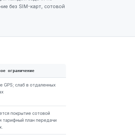
ие без SIM-карт, сотовой
ное ограничение
ue GPS; слаб в отдаленных
ах
ется покрытие сотовой
 и тарифный план передачи
х.