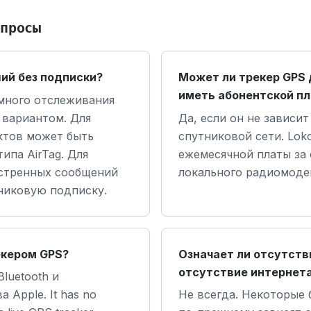
опросы
ий без подписки?
Может ли трекер GPS 
иметь абонентской п
много отслеживания
 вариантом. Для
Да, если он не зависит
ктов может быть
спутниковой сети. Lok
ипа AirTag. Для
ежемесячной платы за 
кстренных сообщений
локального радиомодем
никовую подписку.
екером GPS?
Означает ли отсутств
отсутствие интернет
Bluetooth и
 Apple. It has no
Не всегда. Некоторые 