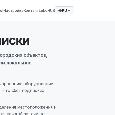
ol
Настройка
Контакт
LokoHUB
RU
писки
городских объектов,
ли локальное
очарования: оборудование
, что «без подписки»
еделения местоположения и
для каждой задачи по