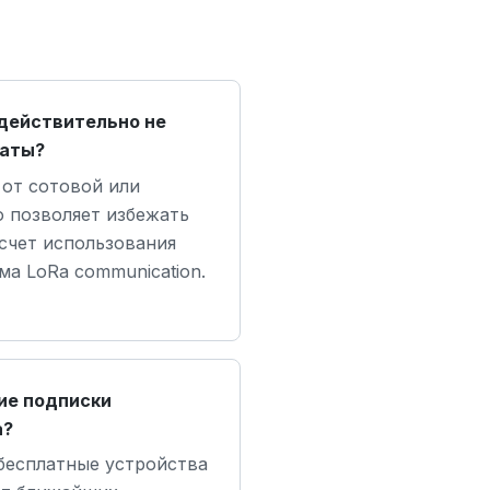
действительно не
латы?
 от сотовой или
o позволяет избежать
счет использования
а LoRa communication.
ие подписки
а?
бесплатные устройства