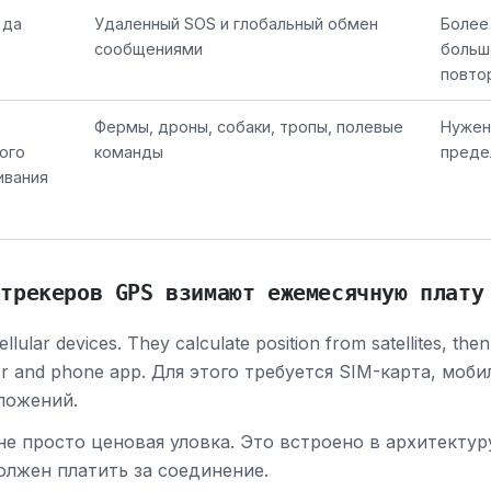
 да
Удаленный SOS и глобальный обмен
Более
сообщениями
больш
повто
Фермы, дроны, собаки, тропы, полевые
Нужен
ого
команды
преде
ивания
 трекеров GPS взимают ежемесячную плату
llular devices. They calculate position from satellites, the
ver and phone app. Для этого требуется SIM-карта, мо
ложений.
е просто ценовая уловка. Это встроено в архитектур
олжен платить за соединение.