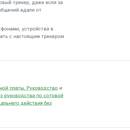
овый трекер, даже если за
ообщений вдали от
тфонами, устройства в
утать с настоящим трекером
ной платы. Руководство
и
ез руководства по сотовой
альнего действия без