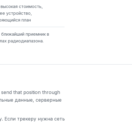
 высокая стоимость,
ее устройство,
ряющийся план
 ближайший приемник в
лах радиодиапазона.
n send that position through
бильные данные, серверные
у. Если трекеру нужна сеть