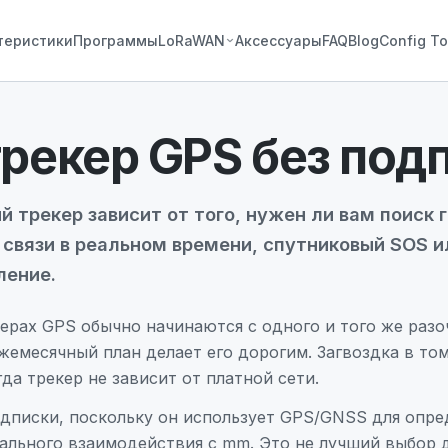
теристики
Программы
LoRaWAN
Аксессуары
FAQ
Blog
Config To
рекер GPS без под
 трекер зависит от того, нужен ли вам поиск 
связи в реальном времени, спутниковый SOS и
ление.
екерах GPS обычно начинаются с одного и того же раз
жемесячный план делает его дорогим. Загвоздка в том
гда трекер не зависит от платной сети.
одписки, поскольку он использует GPS/GNSS для опр
ального взаимодействия с mm. Это не лучший выбор 