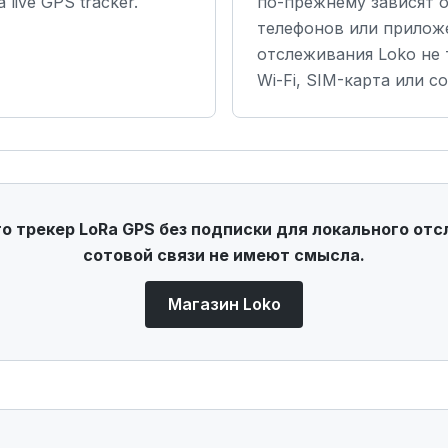
 a live GPS tracker.
по-прежнему зависят 
телефонов или приложе
отслеживания Loko не 
Wi-Fi, SIM-карта или со
то трекер LoRa GPS без подписки для локального от
сотовой связи не имеют смысла.
Магазин Loko