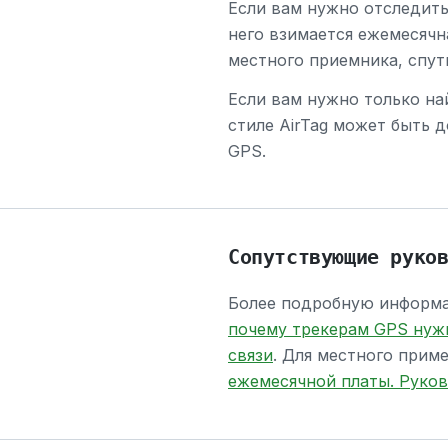
Если вам нужно отследить
него взимается ежемесячн
местного приемника, спут
Если вам нужно только на
стиле AirTag может быть д
GPS.
Сопутствующие руко
Более подробную информа
почему трекерам GPS нуж
связи
. Для местного прим
ежемесячной платы. Руко