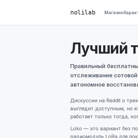
nolilab
Магазин
Харак
Лучший т
Правильный бесплатный
отслеживание сотовой 
автономное восстанов
Дискуссии на Reddit о тр
выглядит доступным, но е
работает только тогда, ко
Loko — это вариант без п
радиомодуль LoRa для лок