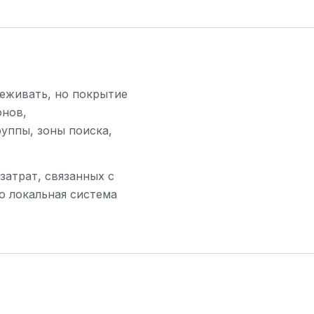
леживать, но покрытие
онов,
руппы, зоны поиска,
затрат, связанных с
о локальная система