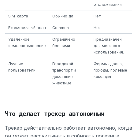
отслеживания
SIM-карта
Обычно да
Нет
Ежемесячный план
Common
Нет
Удаленное
Ограничено
Предназначен
землепользование
башнями
для местного
использования.
Лучшие
Городской
Фермы, дроны,
пользователи
транспорт и
походы, полевые
домашние
команды
животные
Что делает трекер автономным
Трекер действительно работает автономно, когда
он может рассчитывать и собирать полезные