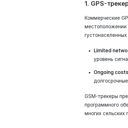
1. GPS-треке
Коммерческие GP
местоположении 
густонаселенных 
Limited netwo
уровень сигн
Ongoing cost
долгосрочные
GSM-трекеры пре
программного обе
многих сельских 