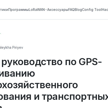
стики
Программы
LoRaWAN
Аксессуары
FAQ
Blog
Config Tool
На
г
leykha Piriyev
 руководство по GPS-
иванию
охозяйственного
ования и транспортны
в