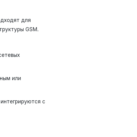
одходят для
структуры GSM.
сетевых
чным или
 интегрируются с