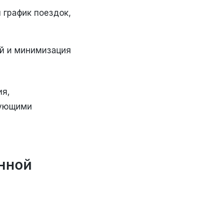
 график поездок,
й и минимизация
ия,
вующими
енной