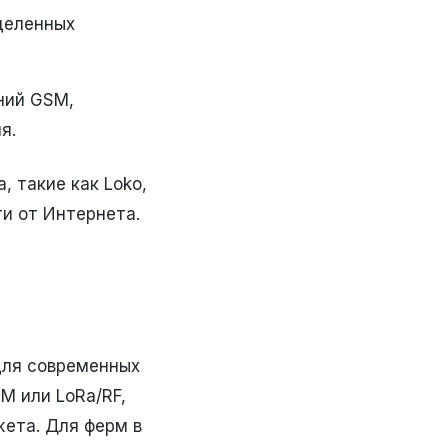
деленных
ний GSM,
я.
 такие как Loko,
и от Интернета.
для современных
M или LoRa/RF,
ета. Для ферм в