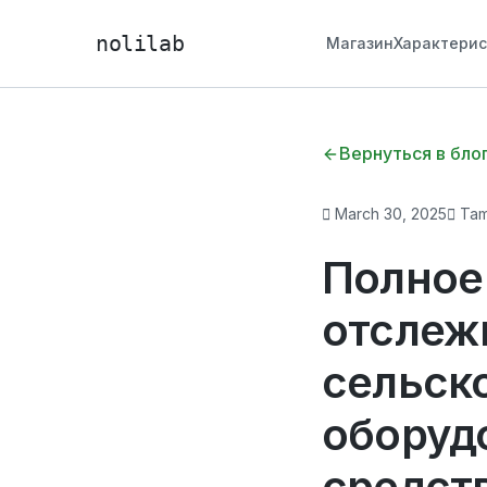
nolilab
Магазин
Характери
Вернуться в бло
March 30, 2025
Tam
Полное
отслеж
сельск
оборуд
средст