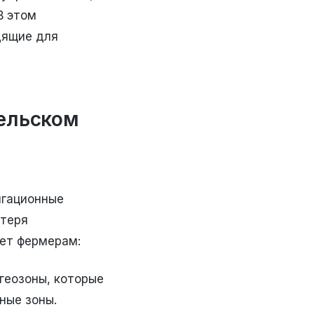
В этом
дящие для
сельском
игационные
отеря
ет фермерам:
геозоны, которые
ные зоны.