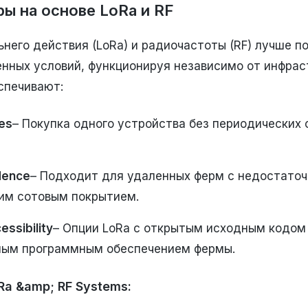
ры на основе LoRa и RF
него действия (LoRa) и радиочастоты (RF) лучше п
енных условий, функционируя независимо от инфра
спечивают:
es
– Покупка одного устройства без периодических 
dence
– Подходит для удаленных ферм с недостато
им сотовым покрытием.
ssibility
– Опции LoRa с открытым исходным кодом
ным программным обеспечением фермы.
oRa &amp; RF Systems: