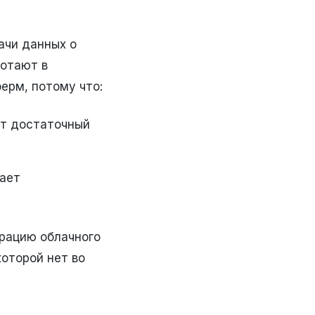
ачи данных о
ботают в
ерм, потому что:
ет достаточный
вает
рацию облачного
которой нет во