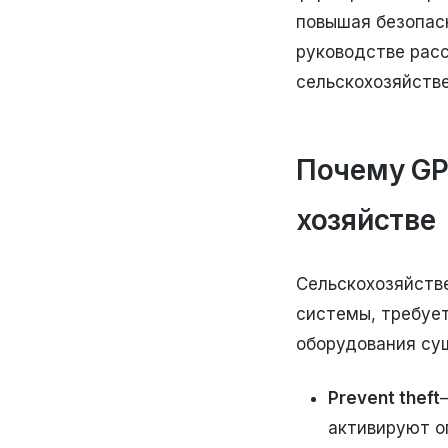
повышая безопасн
руководстве рас
сельскохозяйстве
Почему GP
хозяйстве
Сельскохозяйстве
системы, требуе
оборудования су
Prevent theft
активируют о