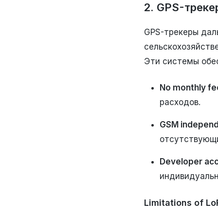
2. GPS-треке
GPS-трекеры даль
сельскохозяйств
Эти системы обе
No monthly fe
расходов.
GSM indepen
отсутствующ
Developer acce
индивидуаль
Limitations of L