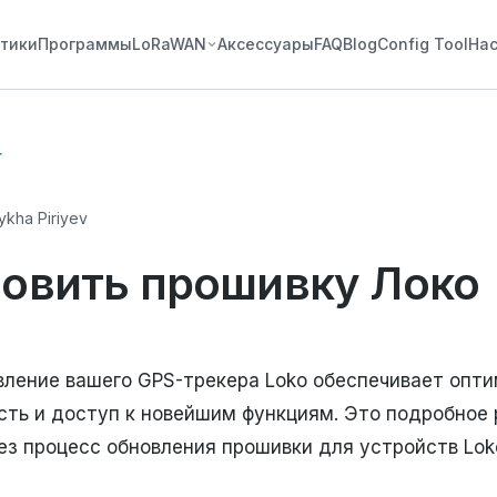
стики
Программы
LoRaWAN
Аксессуары
FAQ
Blog
Config Tool
На
г
kha Piriyev
новить прошивку Локо
вление вашего GPS-трекера Loko обеспечивает опт
сть и доступ к новейшим функциям. Это подробное
ез процесс обновления прошивки для устройств Loko