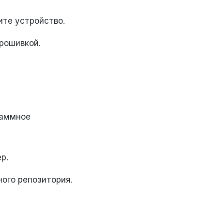
ите устройство.
прошивкой.
раммное
р.
ого репозитория.