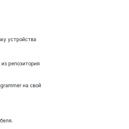
вку устройства
и из репозитория
grammer на свой
беля.