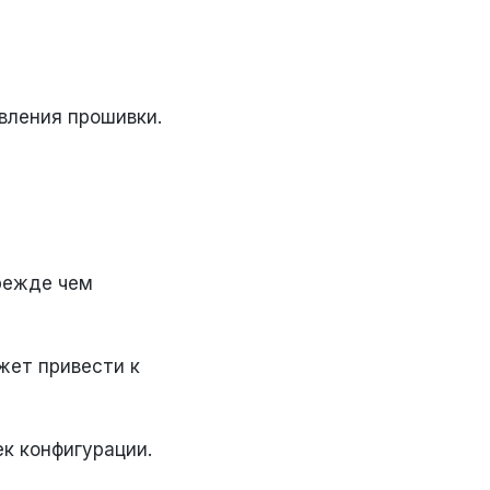
вления прошивки.
режде чем
жет привести к
к конфигурации.