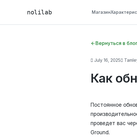
nolilab
Магазин
Характери
Вернуться в бло
July 16, 2025
Tamley
Как об
Постоянное обно
производительно
проведет вас чер
Ground.