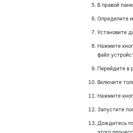
В правой пан
Определите и
Установите д
Нажмите кноп
файл устройс
Перейдите в 
Включите тол
Нажмите кноп
Запустите по
Дождитесь по
этого процесс