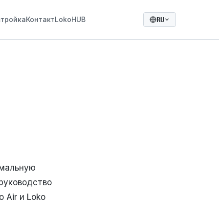
стройка
Контакт
LokoHUB
RU
имальную
 руководство
 Air и Loko