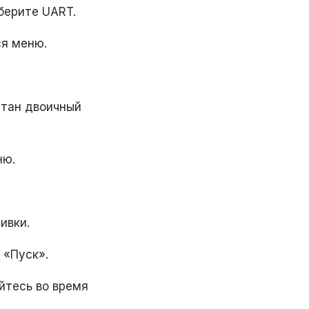
берите UART.
ся меню.
итан двоичный
ню.
ивки.
 «Пуск».
йтесь во время