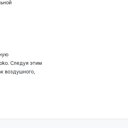
льной
ьную
oko. Следуя этим
к воздушного,