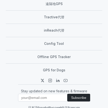
遠隔地GPS
Tractive代替
inReach代替
Config Tool
Offline GPS Tracker
GPS for Dogs
Stay updated on new features & firmware
Subscribe
日本語
Español
Русский
中文
Français