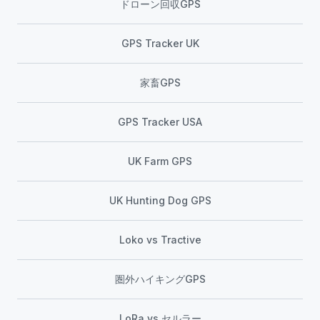
ドローン回収GPS
GPS Tracker UK
家畜GPS
GPS Tracker USA
UK Farm GPS
UK Hunting Dog GPS
Loko vs Tractive
圏外ハイキングGPS
LoRa vs セルラー